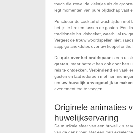
touch die zowel de kleintjes als de grootst
legt momenten van pure blijdschap vast en 
Punctueer de cocktail of wachttijden met
het ijs te breken tussen de gasten. Een lin
traditionele bruidsboeket, waarbij al uw
Vergeet de trouw woordspellen niet, raads
sappige anekdotes over uw koppel onthul
De
quiz over het bruidspaar
is een uitst
gasten
, maar betrekt hen ook door hen 
reis te ontdekken.
Verbindend
en vaak ee
gasten en laat iedereen met herinneringe
om
uw huwelijk onvergetelijk te maken
evenement toe te voegen.
Originele animaties 
huwelijkservaring
De muzikale sfeer van een huwelijk rust
van de dansvloer. Met een muziekselectie