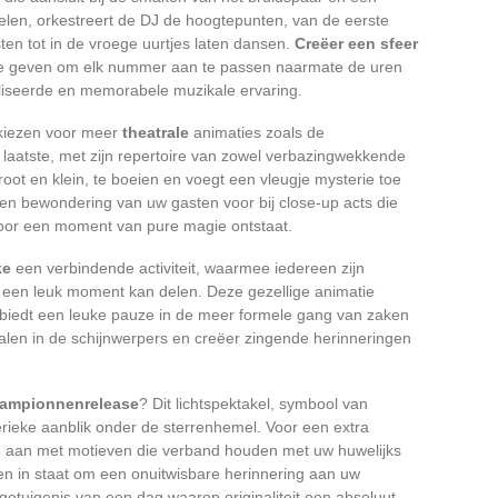
len, orkestreert de DJ de hoogtepunten, van de eerste
en tot in de vroege uurtjes laten dansen.
Creëer een sfeer
 te geven om elk nummer aan te passen naarmate de uren
aliseerde en memorabele muzikale ervaring.
kiezen voor meer
theatrale
animaties zoals de
 laatste, met zijn repertoire van zowel verbazingwekkende
groot en klein, te boeien en voegt een vleugje mysterie toe
 en bewondering van uw gasten voor bij close-up acts die
oor een moment van pure magie ontstaat.
ke
een verbindende activiteit, waarmee iedereen zijn
 een leuk moment kan delen. Deze gezellige animatie
en biedt een leuke pauze in de meer formele gang van zaken
alen in de schijnwerpers en creëer zingende herinneringen
lampionnenrelease
? Dit lichtspektakel, symbool van
rieke aanblik onder de sterrenhemel. Voor een extra
s
aan met motieven die verband houden met uw huwelijks
sten in staat om een onuitwisbare herinnering aan uw
getuigenis van een dag waarop originaliteit een absoluut