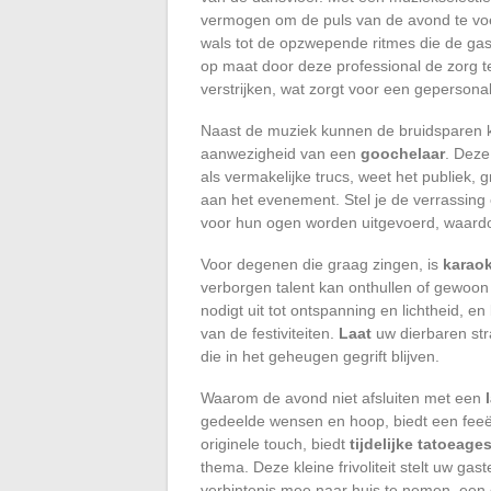
vermogen om de puls van de avond te voe
wals tot de opzwepende ritmes die de gast
op maat door deze professional de zorg
verstrijken, wat zorgt voor een geperson
Naast de muziek kunnen de bruidsparen 
aanwezigheid van een
goochelaar
. Deze
als vermakelijke trucs, weet het publiek, 
aan het evenement. Stel je de verrassing
voor hun ogen worden uitgevoerd, waard
Voor degenen die graag zingen, is
karao
verborgen talent kan onthullen of gewoon
nodigt uit tot ontspanning en lichtheid, 
van de festiviteiten.
Laat
uw dierbaren str
die in het geheugen gegrift blijven.
Waarom de avond niet afsluiten met een
gedeelde wensen en hoop, biedt een feeë
originele touch, biedt
tijdelijke tatoeage
thema. Deze kleine frivoliteit stelt uw ga
verbintenis mee naar huis te nemen, een 