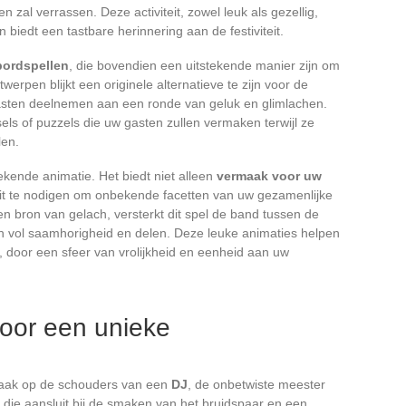
en zal verrassen. Deze activiteit, zowel leuk als gezellig,
biedt een tastbare herinnering aan de festiviteit.
bordspellen
, die bovendien een uitstekende manier zijn om
twerpen blijkt een originele alternatieve te zijn voor de
 gasten deelnemen aan een ronde van geluk en glimlachen.
els of puzzels die uw gasten zullen vermaken terwijl ze
len.
ekende animatie. Het biedt niet alleen
vermaak voor uw
uit te nodigen om onbekende facetten van uw gezamenlijke
n bron van gelach, versterkt dit spel de band tussen de
n vol saamhorigheid en delen. Deze leuke animaties helpen
, door een sfeer van vrolijkheid en eenheid aan uw
voor een unieke
 vaak op de schouders van een
DJ
, de onbetwiste meester
 die aansluit bij de smaken van het bruidspaar en een