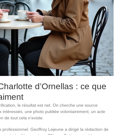
harlotte d’Ornellas : ce que
raiment
fication, le résultat est net. On cherche une source
ux intéressés, une photo publiée volontairement, un acte
n de tout cela n’existe.
s professionnel. Geoffroy Lejeune a dirigé la rédaction de