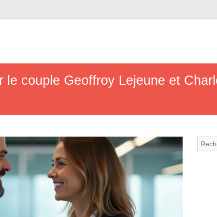
ur le couple Geoffroy Lejeune et Charl