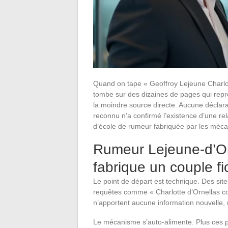
Quand on tape « Geoffroy Lejeune Charlo
tombe sur des dizaines de pages qui repre
la moindre source directe. Aucune déclar
reconnu n’a confirmé l’existence d’une rel
d’école de rumeur fabriquée par les méc
Rumeur Lejeune-d’Or
fabrique un couple fic
Le point de départ est technique. Des sites 
requêtes comme « Charlotte d’Ornellas 
n’apportent aucune information nouvelle, m
Le mécanisme s’auto-alimente. Plus ces p