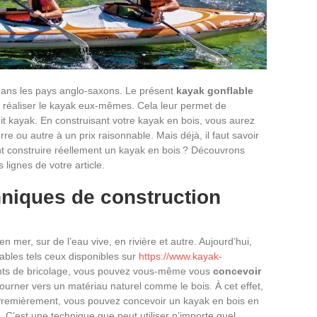
dans les pays anglo-saxons. Le présent
kayak gonflable
nt réaliser le kayak eux-mêmes. Cela leur permet de
t kayak. En construisant votre kayak en bois, vous aurez
re ou autre à un prix raisonnable. Mais déjà, il faut savoir
 construire réellement un kayak en bois ? Découvrons
 lignes de votre article.
hniques de construction
 mer, sur de l’eau vive, en rivière et autre. Aujourd’hui,
bles tels ceux disponibles sur
https://www.kayak-
lents de bricolage, vous pouvez vous-même vous
concevoir
 tourner vers un matériau naturel comme le bois. À cet effet,
. Premièrement, vous pouvez concevoir un kayak en bois en
.
C’est une technique que peut utiliser n’importe quel