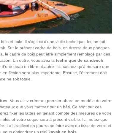
s et toile. Il s’agit ici d’une vielle technique. Ici, on fait
ak. Sur le présent cadre de bois, on dresse deux phoques
ela, le cadre de bois peut être simplement remplacé par des
arcation. En outre, vous avez la
technique de sandwich
 d’une peau en fibre et autre. Ici, sachez qu’à mesure que
 en flexion sera plus importante. Ensuite, l’étirement doit
ce ne soit totale.
ttes
. Vous allez créer au premier abord un modèle de votre
bateaux que vous mettrez sur un bâti. Ce sont sur ces
rez fixer les lattes en tenant compte des mesures de votre
blés et votre coque sera à présent visible. Ici, notez que
ée. La stratification pourra se faire avec du tissu de verre et
s, vous obtiendrez un réel
kayak en bois
.