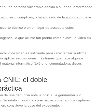
r o una persona vulnerable debido a su edad, enfermedad
coautores o cómplices, o ha abusado de la autoridad que le
nsporte público o en un lugar de acceso a estos
imágenes, lo que ocurre tan pronto como existe un video en
archivo de video es suficiente para caracterizar la última
ora aplican requisiciones más firmes que hace algunos
l material informático (teléfono, computadora, discos
a CNIL: el doble
práctica
ón de una denuncia ante la policía, la gendarmería o
ca. Un relato cronológico preciso, acompañado de capturas
ión, constituye la base del expediente.