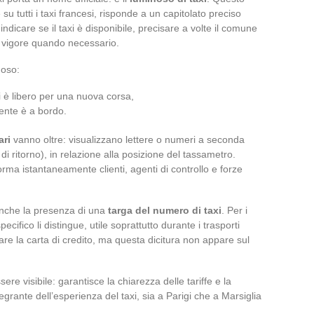
 su tutti i taxi francesi, risponde a un capitolato preciso
ndicare se il taxi è disponibile, precisare a volte il comune
in vigore quando necessario.
noso:
i è libero per una nuova corsa,
ente è a bordo.
ari
vanno oltre: visualizzano lettere o numeri a seconda
a di ritorno), in relazione alla posizione del tassametro.
orma istantaneamente clienti, agenti di controllo e forze
anche la presenza di una
targa del numero di taxi
. Per i
ecifico li distingue, utile soprattutto durante i trasporti
tare la carta di credito, ma questa dicitura non appare sul
sere visibile: garantisce la chiarezza delle tariffe e la
egrante dell’esperienza del taxi, sia a Parigi che a Marsiglia