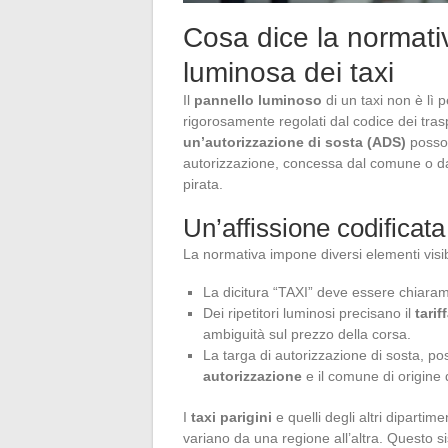
Cosa dice la normativ
luminosa dei taxi
Il
pannello luminoso
di un taxi non è lì p
rigorosamente regolati dal codice dei traspo
un’autorizzazione di sosta (ADS)
posson
autorizzazione, concessa dal comune o dalla
pirata.
Un’affissione codificat
La normativa impone diversi elementi visib
La dicitura “TAXI” deve essere chiaram
Dei ripetitori luminosi precisano il
tarif
ambiguità sul prezzo della corsa.
La targa di autorizzazione di sosta, pos
autorizzazione
e il comune di origine d
I
taxi parigini
e quelli degli altri dipartim
variano da una regione all’altra. Questo 