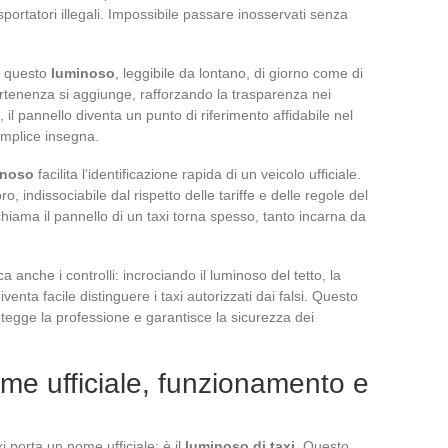
sportatori illegali. Impossibile passare inosservati senza
u questo
luminoso
, leggibile da lontano, di giorno come di
artenenza si aggiunge, rafforzando la trasparenza nei
a, il pannello diventa un punto di riferimento affidabile nel
semplice insegna.
inoso
facilita l’identificazione rapida di un veicolo ufficiale.
, indissociabile dal rispetto delle tariffe e delle regole del
iama il pannello di un taxi torna spesso, tanto incarna da
a anche i controlli: incrociando il luminoso del tetto, la
iventa facile distinguere i taxi autorizzati dai falsi. Questo
otegge la professione e garantisce la sicurezza dei
nome ufficiale, funzionamento e
xi porta un nome ufficiale: è il
luminoso di taxi
. Questo