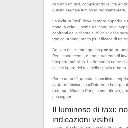
cercano un taxi, complicando la vita ai tra
questo segnale luminoso regolamentare.
La dicitura “taxi” deve sempre apparire s
notte. A volte, il nome del comune di app
confronti della clientela. Al calar della ser
traffico urbano, molto più efficace di un 
Dal lato del cliente, questo
pannello lum
Per il conducente, è uno strumento di lavoro
trasporto pubblico. La domanda come si ch
solo la figura del taxi nello spazio urbano.
Per le autorità, questo dispositivo semplific
carta professionale all’interno e la targa, d
sistema, diffuso a Parigi come altrove, pr
passeggeri.
Il luminoso di taxi: 
indicazioni visibili
Il pannello che troneggia sul tetto di un ta