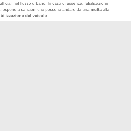
ufficiali nel flusso urbano. In caso di assenza, falsificazione
e si espone a sanzioni che possono andare da una
multa
alla
ilizzazione del veicolo
.
e anche essere esposta all’interno del taxi, accanto al
trollo tecnico annuale
destinato a verificare la conformità
 obbligatori. Questo quadro normativo, affinato nel corso
trasparenza e la sicurezza di tutti coloro che scelgono il taxi
o, il luminoso veglia: guida, protegge e ricorda a tutti la
i offerti da Edayspa per ricaricarti
: rivelazioni sulla sua vita privata e le voci sui suoi figli
→