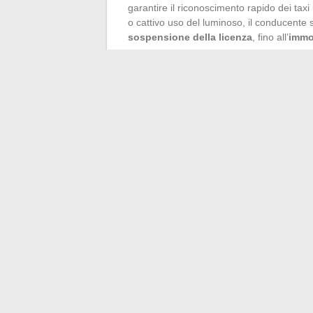
garantire il riconoscimento rapido dei taxi 
o cattivo uso del luminoso, il conducent
sospensione della licenza
, fino all’
immob
La carta professionale del conducente dev
tassametro. Ogni taxi è soggetto a un
con
del luminoso e degli altri equipaggiamenti
degli anni, mira a rafforzare la fiducia, la 
come mezzo di trasporto.
Nella notte urbana o sotto la luce del giorn
serietà della professione.
←
Scopri i servizi di benessere e massagg
Élodie Huchard