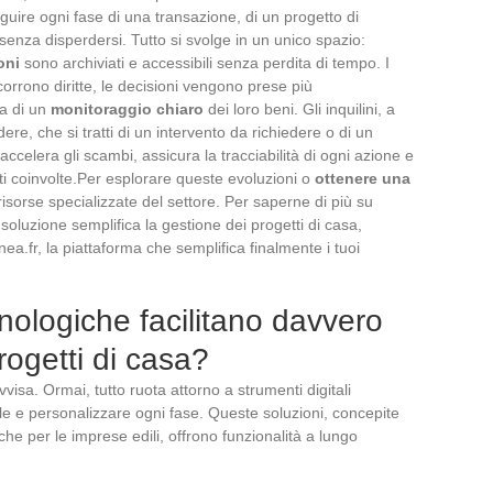
eguire ogni fase di una transazione, di un progetto di
 senza disperdersi. Tutto si svolge in un unico spazio:
oni
sono archiviati e accessibili senza perdita di tempo. I
scorrono diritte, le decisioni vengono prese più
ia di un
monitoraggio chiaro
dei loro beni. Gli inquilini, a
ere, che si tratti di un intervento da richiedere o di un
celera gli scambi, assicura la tracciabilità di ogni azione e
ti coinvolte.Per esplorare queste evoluzioni o
ottenere una
 risorse specializzate del settore. Per saperne di più su
oluzione semplifica la gestione dei progetti di casa,
ea.fr, la piattaforma che semplifica finalmente i tuoi
nologiche facilitano davvero
rogetti di casa?
visa. Ormai, tutto ruota attorno a strumenti digitali
ile e personalizzare ogni fase. Queste soluzioni, concepite
che per le imprese edili, offrono funzionalità a lungo