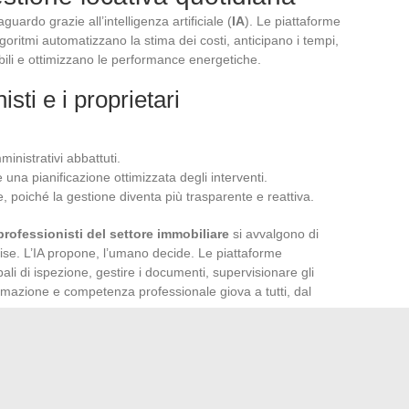
ardo grazie all’intelligenza artificiale (
IA
). Le piattaforme
algoritmi automatizzano la stima dei costi, anticipano i tempi,
ibili e ottimizzano le performance energetiche.
isti e i proprietari
ministrativi abbattuti.
 una pianificazione ottimizzata degli interventi.
 poiché la gestione diventa più trasparente e reattiva.
professionisti del settore immobiliare
si avvalgono di
rtise. L’IA propone, l’umano decide. Le piattaforme
bali di ispezione, gestire i documenti, supervisionare gli
tomazione e competenza professionale giova a tutti, dal
razione
cambia volto. Anomalie rilevate prima, scenari di
ridotti: l’IA non è affatto un gadget. Si impone come un vero e
ontare il settore immobiliare e alleggerendo la gestione