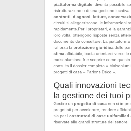
piattaforma digitale
, diventa possibile s
ristrutturazione o di una gestione locativa
contratti, diagnosi, fatture, conversazi
circuiti si alleggeriscono, le informazioni 
rapidamente.Per i proprietari, è la garanz
loro volta, ottengono risposte senza attend
documento da consultare. La piattaforma ac
rafforza la
protezione giuridica
delle par
stima
affidabile, basta orientarsi verso le
maisonluminea fr e scoprire come questa s
consulta il dossier completo « Maisonlumin
progetti di casa – Parlons Déco ».
Quali innovazioni tec
la gestione dei tuoi p
Gestire un
progetto di casa
non si improv
progettati per accelerare, rendere affidab
sia per i
costruttori di case unifamiliari
riservate alle grandi strutture del settore.