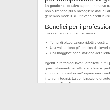
La
gestione locativa
supera un nuovo tragu
non si limitano più a raccogliere dati: gli 
generano modelli 3D, rilevano difetti invis
Benefici per i profession
Tra i vantaggi concreti, troviamo:
Tempi di elaborazione ridotti e costi am
Una valutazione più precisa dei lavori e
Una maggiore soddisfazione del cliente,
Agenti, direttori dei lavori, architetti: tutti i
questi strumenti per affinare la loro expe
supportano i gestori nell’organizzare i ver
interventi tecnici. La combinazione di au
locatore all’inquilino.
La
pianificazione dei lavori di ristruttu
ristrutturazione adattati, costi energetici 
proprio leva, trasformando il modo di affr
locativa, giorno dopo giorno.