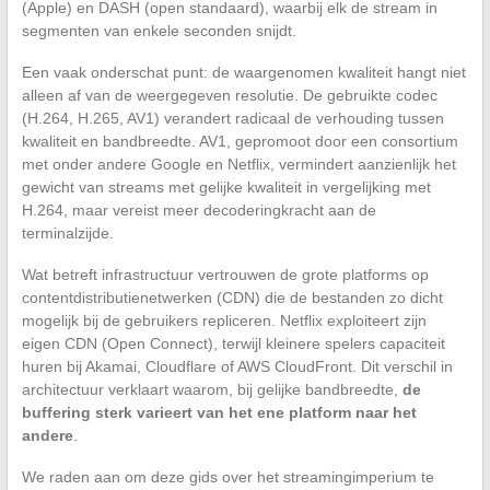
(Apple) en DASH (open standaard), waarbij elk de stream in
segmenten van enkele seconden snijdt.
Een vaak onderschat punt: de waargenomen kwaliteit hangt niet
alleen af van de weergegeven resolutie. De gebruikte codec
(H.264, H.265, AV1) verandert radicaal de verhouding tussen
kwaliteit en bandbreedte. AV1, gepromoot door een consortium
met onder andere Google en Netflix, vermindert aanzienlijk het
gewicht van streams met gelijke kwaliteit in vergelijking met
H.264, maar vereist meer decoderingkracht aan de
terminalzijde.
Wat betreft infrastructuur vertrouwen de grote platforms op
contentdistributienetwerken (CDN) die de bestanden zo dicht
mogelijk bij de gebruikers repliceren. Netflix exploiteert zijn
eigen CDN (Open Connect), terwijl kleinere spelers capaciteit
huren bij Akamai, Cloudflare of AWS CloudFront. Dit verschil in
architectuur verklaart waarom, bij gelijke bandbreedte,
de
buffering sterk varieert van het ene platform naar het
andere
.
We raden aan om deze gids over het streamingimperium te