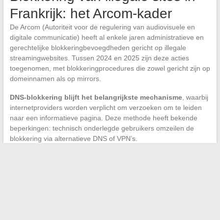
Frankrijk: het Arcom-kader
De Arcom (Autoriteit voor de regulering van audiovisuele en
digitale communicatie) heeft al enkele jaren administratieve en
gerechtelijke blokkeringbevoegdheden gericht op illegale
streamingwebsites. Tussen 2024 en 2025 zijn deze acties
toegenomen, met blokkeringprocedures die zowel gericht zijn op
domeinnamen als op mirrors.
DNS-blokkering blijft het belangrijkste mechanisme
, waarbij
internetproviders worden verplicht om verzoeken om te leiden
naar een informatieve pagina. Deze methode heeft bekende
beperkingen: technisch onderlegde gebruikers omzeilen de
blokkering via alternatieve DNS of VPN’s.
Voor legale streamingdiensten dragen deze reguleringsacties bij
aan de vermindering van piraterij en ondersteunen indirect de
financiering van creatie, aangezien legale platforms
onderworpen zijn aan verplichtingen om bij te dragen aan de
Franse en Europese audiovisuele productie.
Het landschap van streaming structureert zich nu rond drie