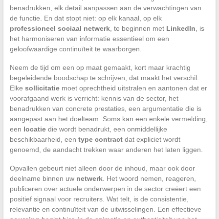
benadrukken, elk detail aanpassen aan de verwachtingen van
de functie. En dat stopt niet: op elk kanaal, op elk
professioneel sociaal netwerk
, te beginnen met
LinkedIn
, is
het harmoniseren van informatie essentieel om een
geloofwaardige continuïteit te waarborgen.
Neem de tijd om een op maat gemaakt, kort maar krachtig
begeleidende boodschap te schrijven, dat maakt het verschil.
Elke
sollicitatie
moet oprechtheid uitstralen en aantonen dat er
voorafgaand werk is verricht: kennis van de sector, het
benadrukken van concrete prestaties, een argumentatie die is
aangepast aan het doelteam. Soms kan een enkele vermelding,
een
locatie
die wordt benadrukt, een onmiddellijke
beschikbaarheid, een
type contract
dat expliciet wordt
genoemd, de aandacht trekken waar anderen het laten liggen.
Opvallen gebeurt niet alleen door de inhoud, maar ook door
deelname binnen uw
netwerk
. Het woord nemen, reageren,
publiceren over actuele onderwerpen in de sector creëert een
positief signaal voor recruiters. Wat telt, is de consistentie,
relevantie en continuïteit van de uitwisselingen. Een effectieve