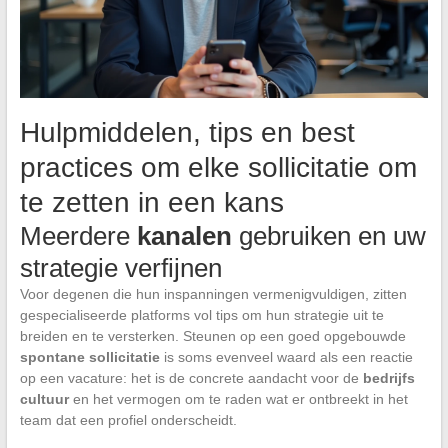
Hulpmiddelen, tips en best
practices om elke sollicitatie om
te zetten in een kans
Meerdere
kanalen
gebruiken en uw
strategie verfijnen
Voor degenen die hun inspanningen vermenigvuldigen, zitten
gespecialiseerde platforms vol tips om hun strategie uit te
breiden en te versterken. Steunen op een goed opgebouwde
spontane sollicitatie
is soms evenveel waard als een reactie
op een vacature: het is de concrete aandacht voor de
bedrijfs
cultuur
en het vermogen om te raden wat er ontbreekt in het
team dat een profiel onderscheidt.