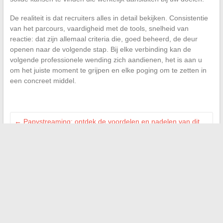
De realiteit is dat recruiters alles in detail bekijken. Consistentie
van het parcours, vaardigheid met de tools, snelheid van
reactie: dat zijn allemaal criteria die, goed beheerd, de deur
openen naar de volgende stap. Bij elke verbinding kan de
volgende professionele wending zich aandienen, het is aan u
om het juiste moment te grijpen en elke poging om te zetten in
een concreet middel.
←
Papystreaming: ontdek de voordelen en nadelen van dit
streamingplatform
Innovatieve oplossingen om de communicatie en
connectiviteit van uw bedrijf te verbeteren
→
Search