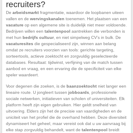
recruiters?
De
arbeidsmarkt
fragmentatie, waardoor de loopbanen uiteen
vallen en de
wervingskanalen
toenemen. Het plaatsen van een
vacature
op een algemene site is duidelijk niet meer voldoende.
Bedrijven willen een
talentenpool
aantrekken die verbonden is
met hun
bedrijfs cultuur
, en niet simpelweg CV’s in bulk. De
vacaturesites
die gespecialiseerd zijn, winnen aan belang
omdat ze recruiters voorzien van tools: gerichte targeting,
sorteertools, actieve zoektocht en zorgvuldig geselecteerde
databases. Resultaat: tijdwinst, verfijning van de match tussen
aanbod en vraag, en een ervaring die de specificiteit van elke
speler waardeert.
Voor degenen die zoeken, is de
baanzoektocht
niet langer een
lineaire route. U jongleert tussen
jobboards
, professionele
sociale netwerken, initiatieven van scholen of universiteiten. Elk
platform heeft zijn eigen gebruiken. Hier geldt snelheid van
uitvoering. Elders zijn het de precisie van vaardigheden en de
uniciteit van het profiel die de overhand hebben. Deze diversiteit
dynamiseert het geheel, maar vereist ook dat u uw aanvraag bij
elke stap zorgvuldig behandelt, want de
talentenpool
breidt