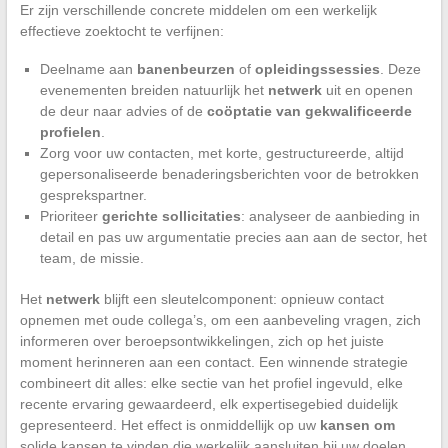
Er zijn verschillende concrete middelen om een werkelijk
effectieve zoektocht te verfijnen:
Deelname aan
banenbeurzen
of
opleidingssessies
. Deze
evenementen breiden natuurlijk het
netwerk
uit en openen
de deur naar advies of de
coöptatie van gekwalificeerde
profielen
.
Zorg voor uw contacten, met korte, gestructureerde, altijd
gepersonaliseerde benaderingsberichten voor de betrokken
gesprekspartner.
Prioriteer
gerichte sollicitaties
: analyseer de aanbieding in
detail en pas uw argumentatie precies aan aan de sector, het
team, de missie.
Het
netwerk
blijft een sleutelcomponent: opnieuw contact
opnemen met oude collega’s, om een aanbeveling vragen, zich
informeren over beroepsontwikkelingen, zich op het juiste
moment herinneren aan een contact. Een winnende strategie
combineert dit alles: elke sectie van het profiel ingevuld, elke
recente ervaring gewaardeerd, elk expertisegebied duidelijk
gepresenteerd. Het effect is onmiddellijk op uw
kansen om
solide kansen te vinden die werkelijk aansluiten bij uw doelen.