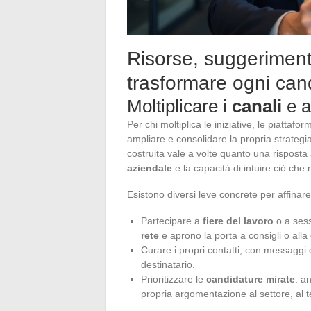
Risorse, suggeriment
trasformare ogni can
Moltiplicare i
canali
e a
Per chi moltiplica le iniziative, le piatta
ampliare e consolidare la propria strateg
costruita vale a volte quanto una risposta a
aziendale
e la capacità di intuire ciò che
Esistono diversi leve concrete per affinar
Partecipare a
fiere del lavoro
o a sess
rete
e aprono la porta a consigli o alla
Curare i propri contatti, con messaggi d
destinatario.
Prioritizzare le
candidature mirate
: a
propria argomentazione al settore, al t