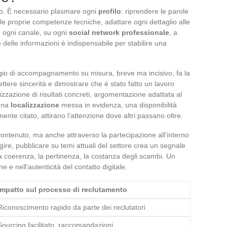
io. È necessario plasmare ogni
profilo
: riprendere le parole
le proprie competenze tecniche, adattare ogni dettaglio alle
su ogni canale, su ogni
social network professionale
, a
 delle informazioni è indispensabile per stabilire una
gio di accompagnamento su misura, breve ma incisivo, fa la
tere sincerità e dimostrare che è stato fatto un lavoro
izzazione di risultati concreti, argomentazione adattata al
 una
localizzazione
messa in evidenza, una disponibilità
mente citato, attirano l’attenzione dove altri passano oltre.
contenuto, ma anche attraverso la partecipazione all’interno
gire, pubblicare su temi attuali del settore crea un segnale
 la coerenza, la pertinenza, la costanza degli scambi. Un
ne e nell’autenticità del contatto digitale.
Impatto sul processo di reclutamento
Riconoscimento rapido da parte dei reclutatori
Sourcing facilitato, raccomandazioni