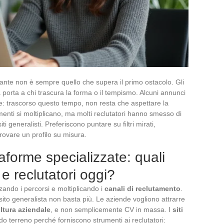
llante non è sempre quello che supera il primo ostacolo. Gli
a porta a chi trascura la forma o il tempismo. Alcuni annunci
te: trascorso questo tempo, non resta che aspettare la
enti si moltiplicano, ma molti reclutatori hanno smesso di
i generalisti. Preferiscono puntare su filtri mirati,
rovare un profilo su misura.
aforme specializzate: quali
 e reclutatori oggi?
ando i percorsi e moltiplicando i
canali di reclutamento
.
ito generalista non basta più. Le aziende vogliono attrarre
ltura aziendale
, e non semplicemente CV in massa. I
siti
 terreno perché forniscono strumenti ai reclutatori: