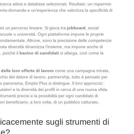
ricerca attiva e database selezionati. Risultato: un risparmio
erta-domanda e un’esperienza che valorizza la specificità di
iù un percorso lineare. Si gioca tra
jobboard
, social
a scuole o università. Ogni piattaforma impone le proprie
è fondamentale. Altrove, sono la precisione delle competenze
Questa diversità dinamizza l’insieme, ma impone anche di
, poiché il
bacino di candidati
si allarga, così come la
delle loro offerte di lavoro
come una campagna mirata.
hio del datore di lavoro, partnership, tutto è pensato per
sto panorama, Emploi Plus si distingue. Il loro approccio:
utatori e la diversità dei profili in cerca di una nuova sfida.
strumenti precisi e la possibilità per ogni candidato di
ori beneficiano, a loro volta, di un pubblico catturato,
icacemente sugli strumenti di
ne?