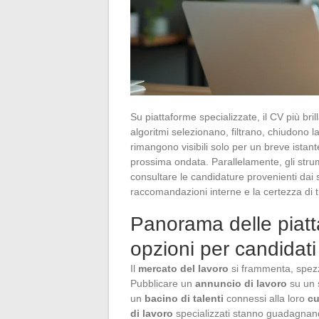
Su piattaforme specializzate, il CV più bri
algoritmi selezionano, filtrano, chiudono l
rimangono visibili solo per un breve istan
prossima ondata. Parallelamente, gli strum
consultare le candidature provenienti dai sit
raccomandazioni interne e la certezza di t
Panorama delle piatt
opzioni per candidati
Il
mercato del lavoro
si frammenta, spezz
Pubblicare un
annuncio di lavoro
su un s
un
bacino di talenti
connessi alla loro
cu
di lavoro
specializzati stanno guadagnando