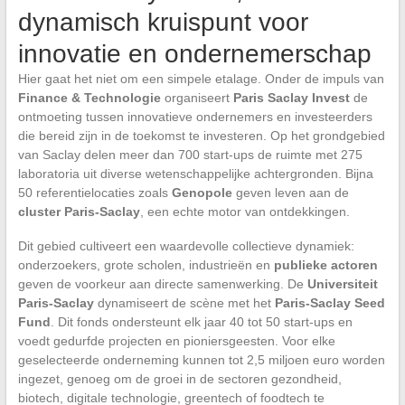
dynamisch kruispunt voor
innovatie en ondernemerschap
Hier gaat het niet om een simpele etalage. Onder de impuls van
Finance & Technologie
organiseert
Paris Saclay Invest
de
ontmoeting tussen innovatieve ondernemers en investeerders
die bereid zijn in de toekomst te investeren. Op het grondgebied
van Saclay delen meer dan 700 start-ups de ruimte met 275
laboratoria uit diverse wetenschappelijke achtergronden. Bijna
50 referentielocaties zoals
Genopole
geven leven aan de
cluster Paris-Saclay
, een echte motor van ontdekkingen.
Dit gebied cultiveert een waardevolle collectieve dynamiek:
onderzoekers, grote scholen, industrieën en
publieke actoren
geven de voorkeur aan directe samenwerking. De
Universiteit
Paris-Saclay
dynamiseert de scène met het
Paris-Saclay Seed
Fund
. Dit fonds ondersteunt elk jaar 40 tot 50 start-ups en
voedt gedurfde projecten en pioniersgeesten. Voor elke
geselecteerde onderneming kunnen tot 2,5 miljoen euro worden
ingezet, genoeg om de groei in de sectoren gezondheid,
biotech, digitale technologie, greentech of foodtech te