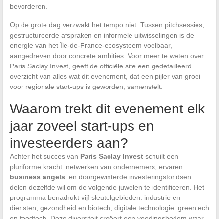
bevorderen.
Op de grote dag verzwakt het tempo niet. Tussen pitchsessies,
gestructureerde afspraken en informele uitwisselingen is de
energie van het Île-de-France-ecosysteem voelbaar,
aangedreven door concrete ambities. Voor meer te weten over
Paris Saclay Invest, geeft de officiële site een gedetailleerd
overzicht van alles wat dit evenement, dat een pijler van groei
voor regionale start-ups is geworden, samenstelt.
Waarom trekt dit evenement elk
jaar zoveel start-ups en
investeerders aan?
Achter het succes van
Paris Saclay Invest
schuilt een
pluriforme kracht: netwerken van ondernemers, ervaren
business angels
, en doorgewinterde investeringsfondsen
delen dezelfde wil om de volgende juwelen te identificeren. Het
programma benadrukt vijf sleutelgebieden: industrie en
diensten, gezondheid en biotech, digitale technologie, greentech
en foodtech. Deze diversiteit creëert een voedingsbodem waar