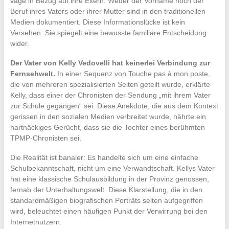
vage in Bezug auf ihre Eltern. Weder der Vorname noch der
Beruf ihres Vaters oder ihrer Mutter sind in den traditionellen
Medien dokumentiert. Diese Informationslücke ist kein
Versehen: Sie spiegelt eine bewusste familiäre Entscheidung
wider.
Der Vater von Kelly Vedovelli hat keinerlei Verbindung zur
Fernsehwelt.
In einer Sequenz von Touche pas à mon poste,
die von mehreren spezialisierten Seiten geteilt wurde, erklärte
Kelly, dass einer der Chronisten der Sendung „mit ihrem Vater
zur Schule gegangen“ sei. Diese Anekdote, die aus dem Kontext
gerissen in den sozialen Medien verbreitet wurde, nährte ein
hartnäckiges Gerücht, dass sie die Tochter eines berühmten
TPMP-Chronisten sei.
Die Realität ist banaler: Es handelte sich um eine einfache
Schulbekanntschaft, nicht um eine Verwandtschaft. Kellys Vater
hat eine klassische Schulausbildung in der Provinz genossen,
fernab der Unterhaltungswelt. Diese Klarstellung, die in den
standardmäßigen biografischen Porträts selten aufgegriffen
wird, beleuchtet einen häufigen Punkt der Verwirrung bei den
Internetnutzern.