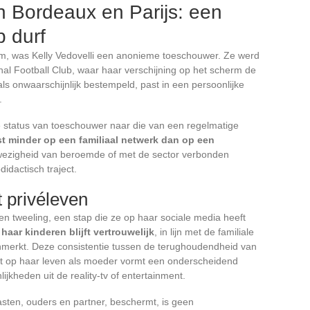
en Bordeaux en Parijs: een
 durf
m, was Kelly Vedovelli een anonieme toeschouwer. Ze werd
al Football Club, waar haar verschijning op het scherm de
s onwaarschijnlijk bestempeld, past in een persoonlijke
.
e status van toeschouwer naar die van een regelmatige
st minder op een familiaal netwerk dan op een
wezigheid van beroemde of met de sector verbonden
idactisch traject.
 privéleven
n tweeling, een stap die ze op haar sociale media heeft
haar kinderen blijft vertrouwelijk
, in lijn met de familiale
kenmerkt. Deze consistentie tussen de terughoudendheid van
st op haar leven als moeder vormt een onderscheidend
jkheden uit de reality-tv of entertainment.
naasten, ouders en partner, beschermt, is geen