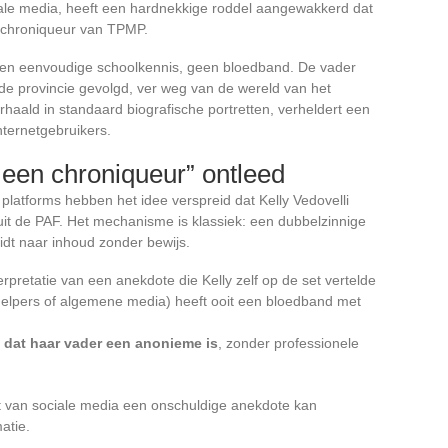
ciale media, heeft een hardnekkige roddel aangewakkerd dat
e chroniqueur van TPMP.
 een eenvoudige schoolkennis, geen bloedband. De vader
n de provincie gevolgd, ver weg van de wereld van het
rhaald in standaard biografische portretten, verheldert een
nternetgebruikers.
 een chroniqueur” ontleed
platforms hebben het idee verspreid dat Kelly Vedovelli
uit de PAF. Het mechanisme is klassiek: een dubbelzinnige
leidt naar inhoud zonder bewijs.
rpretatie van een anekdote die Kelly zelf op de set vertelde
delpers of algemene media) heeft ooit een bloedband met
kt dat haar vader een anonieme is
, zonder professionele
teit van sociale media een onschuldige anekdote kan
atie.