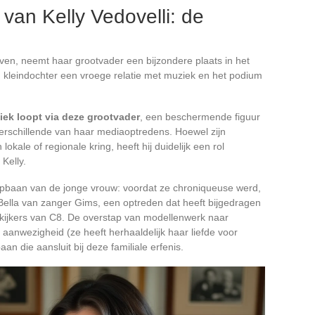
van Kelly Vedovelli: de
jven, neemt haar grootvader een bijzondere plaats in het
zijn kleindochter een vroege relatie met muziek en het podium
iek loopt via deze grootvader
, een beschermende figuur
rschillende van haar mediaoptredens. Hoewel zijn
kale of regionale kring, heeft hij duidelijk een rol
 Kelly.
opbaan van de jonge vrouw: voordat ze chroniqueuse werd,
 Bella van zanger Gims, een optreden dat heeft bijgedragen
 kijkers van C8. De overstap van modellenwerk naar
 aanwezigheid (ze heeft herhaaldelijk haar liefde voor
an die aansluit bij deze familiale erfenis.