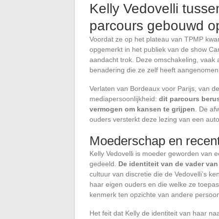
Kelly Vedovelli tuss
parcours gebouwd op
Voordat ze op het plateau van TPMP kwa
opgemerkt in het publiek van de show Can
aandacht trok. Deze omschakeling, vaak al
benadering die ze zelf heeft aangenomen
Verlaten van Bordeaux voor Parijs, van d
mediapersoonlijkheid:
dit parcours beru
vermogen om kansen te grijpen
. De af
ouders versterkt deze lezing van een autod
Moederschap en recent
Kelly Vedovelli is moeder geworden van ee
gedeeld.
De identiteit van de vader van 
cultuur van discretie die de Vedovelli’s 
haar eigen ouders en die welke ze toepa
kenmerk ten opzichte van andere persoonli
Het feit dat Kelly de identiteit van haar 