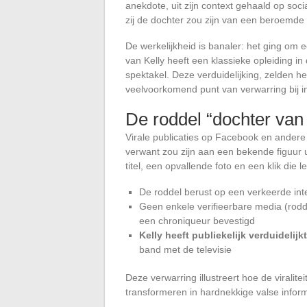
anekdote, uit zijn context gehaald op so
zij de dochter zou zijn van een beroemd
De werkelijkheid is banaler: het ging om
van Kelly heeft een klassieke opleiding i
spektakel. Deze verduidelijking, zelden he
veelvoorkomend punt van verwarring bij i
De roddel “dochter van
Virale publicaties op Facebook en andere 
verwant zou zijn aan een bekende figuur 
titel, een opvallende foto en een klik die 
De roddel berust op een verkeerde inte
Geen enkele verifieerbare media (rod
een chroniqueur bevestigd
Kelly heeft publiekelijk verduidelij
band met de televisie
Deze verwarring illustreert hoe de virali
transformeren in hardnekkige valse inform