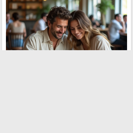
Der Buchungsverlauf von Booking beschränkt sich nicht auf eine
Liste vergangener Aufenthalte. Er ist ein Werkzeug zur
Budgetüberwachung, ein Hebel für den Genius-Fortschritt und,
seit den durch den DSA und die DSGVO auferlegten
Verpflichtungen,
ein Recht auf Zugang zu den eigenen
Reisedaten
, das die Plattform respektieren muss. Der
umfassendste Ansatz bleibt die Exportanfrage über das