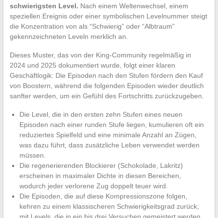
schwierigsten Level.
Nach einem Weltenwechsel, einem
speziellen Ereignis oder einer symbolischen Levelnummer steigt
die Konzentration von als “Schwierig” oder “Albtraum”
gekennzeichneten Leveln merklich an.
Dieses Muster, das von der King-Community regelmäßig in
2024 und 2025 dokumentiert wurde, folgt einer klaren
Geschäftlogik: Die Episoden nach den Stufen fördern den Kauf
von Boostern, während die folgenden Episoden wieder deutlich
sanfter werden, um ein Gefühl des Fortschritts zurückzugeben.
Die Level, die in den ersten zehn Stufen eines neuen
Episoden nach einer runden Stufe liegen, kumulieren oft ein
reduziertes Spielfeld und eine minimale Anzahl an Zügen,
was dazu führt, dass zusätzliche Leben verwendet werden
müssen.
Die regenerierenden Blockierer (Schokolade, Lakritz)
erscheinen in maximaler Dichte in diesen Bereichen,
wodurch jeder verlorene Zug doppelt teuer wird.
Die Episoden, die auf diese Kompressionszone folgen,
kehren zu einem klassischeren Schwierigkeitsgrad zurück,
mit Levels, die in ein bis drei Versuchen gemeistert werden