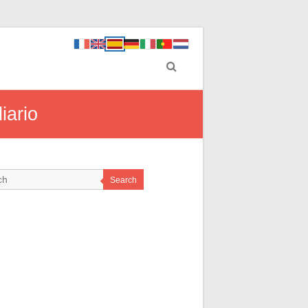
iario
Search