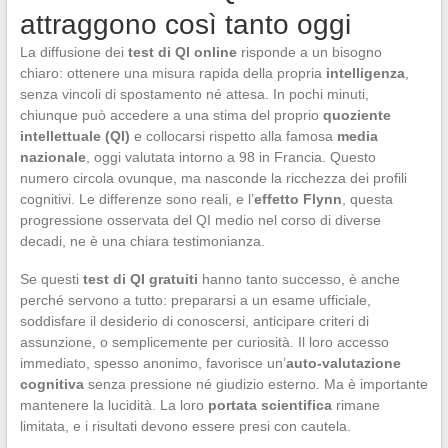
attraggono così tanto oggi
La diffusione dei
test di QI online
risponde a un bisogno
chiaro: ottenere una misura rapida della propria
intelligenza
,
senza vincoli di spostamento né attesa. In pochi minuti,
chiunque può accedere a una stima del proprio
quoziente
intellettuale (QI)
e collocarsi rispetto alla famosa
media
nazionale
, oggi valutata intorno a 98 in Francia. Questo
numero circola ovunque, ma nasconde la ricchezza dei profili
cognitivi. Le differenze sono reali, e l’
effetto Flynn
, questa
progressione osservata del QI medio nel corso di diverse
decadi, ne è una chiara testimonianza.
Se questi
test di QI gratuiti
hanno tanto successo, è anche
perché servono a tutto: prepararsi a un esame ufficiale,
soddisfare il desiderio di conoscersi, anticipare criteri di
assunzione, o semplicemente per curiosità. Il loro accesso
immediato, spesso anonimo, favorisce un’
auto-valutazione
cognitiva
senza pressione né giudizio esterno. Ma è importante
mantenere la lucidità. La loro
portata scientifica
rimane
limitata, e i risultati devono essere presi con cautela.