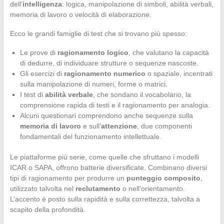
dell’
intelligenza
: logica, manipolazione di simboli, abilità verbali,
memoria di lavoro o velocità di elaborazione.
Ecco le grandi famiglie di test che si trovano più spesso:
Le prove di
ragionamento logico
, che valutano la capacità
di dedurre, di individuare strutture o sequenze nascoste.
Gli esercizi di
ragionamento numerico
o spaziale, incentrati
sulla manipolazione di numeri, forme o matrici.
I test di
abilità verbale
, che sondano il vocabolario, la
comprensione rapida di testi e il ragionamento per analogia.
Alcuni questionari comprendono anche sequenze sulla
memoria di lavoro
e sull’
attenzione
, due componenti
fondamentali del funzionamento intellettuale.
Le piattaforme più serie, come quelle che sfruttano i modelli
ICAR o SAPA, offrono batterie diversificate. Combinano diversi
tipi di ragionamento per produrre un
punteggio composito
,
utilizzato talvolta nel
reclutamento
o nell’orientamento.
L’accento è posto sulla rapidità e sulla correttezza, talvolta a
scapito della profondità.