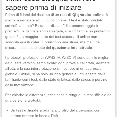
sapere prima di iniziare
Prima di fidarsi del risultato di un
test di QI gratuito online
, è
meglio esaminare alcuni punti chiave: il test è stato validato
scientificamente? È standardizzato? Il cronometraggio è
preciso? Le risposte sono spiegate, o si limitano a un punteggio
grezzo? La maggior parte dei test accessibili online non
soddisfa questi criteri. Forniscono una stima, ma mai una
misura nel senso stretto del
quoziente intellettuale
.
I protocolli professionali (WAIS-IV, WISC-V) sono a mille miglia
da queste versioni semplificate: ogni prova è calibrata, adattata
all’età, e la sua interpretazione si inserisce in un approccio
globale. Online, si ha solo un’idea generale, influenzata dalla
familiarità con i test, dallo stato di fatica, dallo stress o persino
dalla motivazione.
Per chiarire le differenze, ecco cosa distingue un test ufficiale da
una versione gratuita:
Un
test ufficiale
si adatta al profilo della persona, con
norme precise in base all’età.