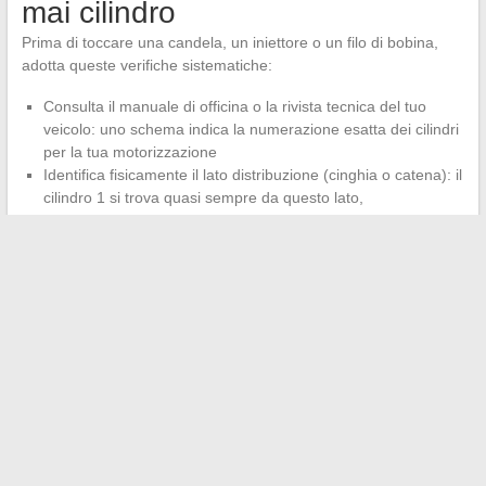
mai cilindro
Prima di toccare una candela, un iniettore o un filo di bobina,
adotta queste verifiche sistematiche:
Consulta il manuale di officina o la rivista tecnica del tuo
veicolo: uno schema indica la numerazione esatta dei cilindri
per la tua motorizzazione
Identifica fisicamente il lato distribuzione (cinghia o catena): il
cilindro 1 si trova quasi sempre da questo lato,
indipendentemente dall’architettura
Incrocia con lo strumento OBD se disponibile: provoca un
mancato accensione controllato (disconnessione di una
bobina motore in fase di minimo) e verifica che il codice di
errore visualizzato corrisponda al cilindro che pensi sia quello
giusto
La documentazione del costruttore rimane la fonte più
affidabile
per decidere in caso di dubbio. Le abitudini di officina
del tipo “lato cinghia” o “lato volano” funzionano nella maggior
parte dei casi, ma alcune architetture recenti o alcune marche
fanno eccezione. Prendere trenta secondi per verificare nella