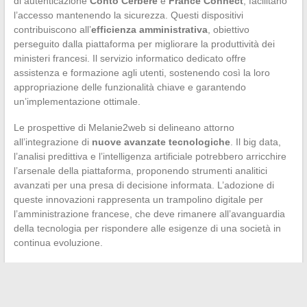
di autenticazione
Conto Cerbère
e
France Connect
, facilitano
l’accesso mantenendo la sicurezza. Questi dispositivi
contribuiscono all’
efficienza amministrativa
, obiettivo
perseguito dalla piattaforma per migliorare la produttività dei
ministeri francesi. Il servizio informatico dedicato offre
assistenza e formazione agli utenti, sostenendo così la loro
appropriazione delle funzionalità chiave e garantendo
un’implementazione ottimale.
Le prospettive di Melanie2web si delineano attorno
all’integrazione di
nuove avanzate tecnologiche
. Il big data,
l’analisi predittiva e l’intelligenza artificiale potrebbero arricchire
l’arsenale della piattaforma, proponendo strumenti analitici
avanzati per una presa di decisione informata. L’adozione di
queste innovazioni rappresenta un trampolino digitale per
l’amministrazione francese, che deve rimanere all’avanguardia
della tecnologia per rispondere alle esigenze di una società in
continua evoluzione.
←
Analisi comparativa dei produttori di due ruote: focus sugli