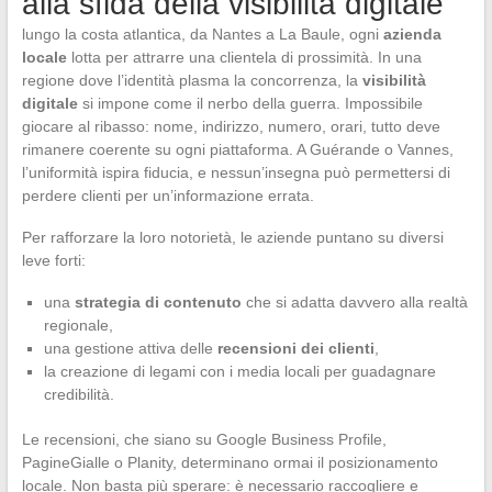
alla sfida della visibilità digitale
lungo la costa atlantica, da Nantes a La Baule, ogni
azienda
locale
lotta per attrarre una clientela di prossimità. In una
regione dove l’identità plasma la concorrenza, la
visibilità
digitale
si impone come il nerbo della guerra. Impossibile
giocare al ribasso: nome, indirizzo, numero, orari, tutto deve
rimanere coerente su ogni piattaforma. A Guérande o Vannes,
l’uniformità ispira fiducia, e nessun’insegna può permettersi di
perdere clienti per un’informazione errata.
Per rafforzare la loro notorietà, le aziende puntano su diversi
leve forti:
una
strategia di contenuto
che si adatta davvero alla realtà
regionale,
una gestione attiva delle
recensioni dei clienti
,
la creazione di legami con i media locali per guadagnare
credibilità.
Le recensioni, che siano su Google Business Profile,
PagineGialle o Planity, determinano ormai il posizionamento
locale. Non basta più sperare: è necessario raccogliere e