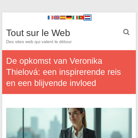
Tout sur le Web
Des sites web qui valent le détour
De opkomst van Veronika
Thielová: een inspirerende reis
en een blijvende invloed