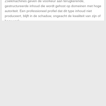
Zoekmachines geven de voorkeur aan terugkerende,
gestructureerde inhoud die wordt gehost op domeinen met hoge
autoriteit. Een professioneel profiel dat dit type inhoud niet
produceert, blijft in de schaduw, ongeacht de kwaliteit van zijn of
haar werk.
Het geval van Veronika Thielová is niet geïsoleerd. Het
weerspiegelt een trend: competente professionals wiens pad
online niet gedocumenteerd is. Voor degenen die willen dat hun
traject erkend wordt buiten hun directe netwerk, is het creëren
van indexeerbare inhoud niet langer optioneel. Het is een
natuurlijke uitbreiding van hun persoonlijke
communicatiestrategie, net zoals een visitekaartje dat twintig
jaar geleden was.
←
Volledige gids voor het eenvoudig resetten van de BSI op
Peugeot 307 HDi
Hoe kies je een krachtige motorfiets voor minder dan 2000
euro in 2024?
→