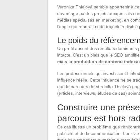
Veronika Thielová semble appartenir à cet
davantage par les projets auxquels ils co
médias spécialisés en marketing, en comm
l’angle qui rendrait cette trajectoire lisi
Le poids du référencem
Un profil absent des résultats dominants p
intacte. C’est un biais que le SEO amplifi
mais la production de contenu indexa
Les professionnels qui investissent Linke
influence réelle. Cette influence ne se 
que le parcours de Veronika Thielová gagne
(articles, interviews, études de cas) soie
Construire une prése
parcours est hors ra
Ce cas illustre un problème que rencontr
publicité et de la communication. Leur vie 
mais leur empreinte numérique reste faibl