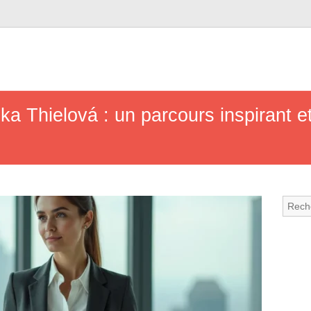
ka Thielová : un parcours inspirant e