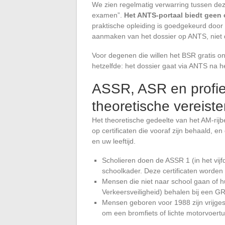
We zien regelmatig verwarring tussen dez
examen”.
Het ANTS-portaal biedt geen 
praktische opleiding is goedgekeurd door e
aanmaken van het dossier op ANTS, niet d
Voor degenen die willen het BSR gratis on
hetzelfde: het dossier gaat via ANTS na he
ASSR, ASR en profie
theoretische vereiste
Het theoretische gedeelte van het AM-rijb
op certificaten die vooraf zijn behaald, e
en uw leeftijd.
Scholieren doen de ASSR 1 (in het vijfd
schoolkader. Deze certificaten worden g
Mensen die niet naar school gaan of hu
Verkeersveiligheid) behalen bij een G
Mensen geboren voor 1988 zijn vrijgest
om een bromfiets of lichte motorvoertu