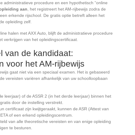
e administratieve procedure en een hypothetisch “online
opleiding aan
, het registreert het AM-rijbewijs zodra de
en erkende rijschool. De gratis optie betreft alleen het
e opleiding zelf.
line halen met AXX Auto, blijft de administratieve procedure
t verkrijgen van het opleidingscertificaat.
l van de kandidaat:
n voor het AM-rijbewijs
ewijs gaat niet via een speciaal examen. Het is gebaseerd
n de vereisten variëren afhankelijk van uw schoolloopbaan
e leerjaar) of de ASSR 2 (in het derde leerjaar) binnen het
ratis door de instelling verstrekt.
n certificaat zijn kwijtgeraakt, kunnen de ASR (Attest van
RETA of een erkend opleidingscentrum.
eld van alle theoretische vereisten en van enige opleiding
igen te besturen.