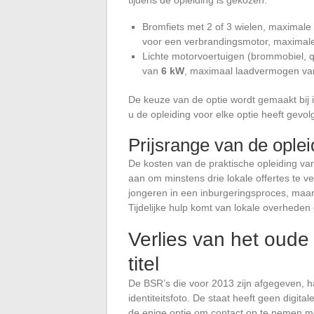
tijdens de opleiding is gekozen:
Bromfiets met 2 of 3 wielen, maximale 
voor een verbrandingsmotor, maximal
Lichte motorvoertuigen (brommobiel, 
van
6 kW
, maximaal laadvermogen va
De keuze van de optie wordt gemaakt bij i
u de opleiding voor elke optie heeft gevol
Prijsrange van de oplei
De kosten van de praktische opleiding var
aan om minstens drie lokale offertes te v
jongeren in een inburgeringsproces, maa
Tijdelijke hulp komt van lokale overheden o
Verlies van het oude
titel
De BSR’s die voor 2013 zijn afgegeven, 
identiteitsfoto. De staat heeft geen digital
de enige optie om contact op te nemen met