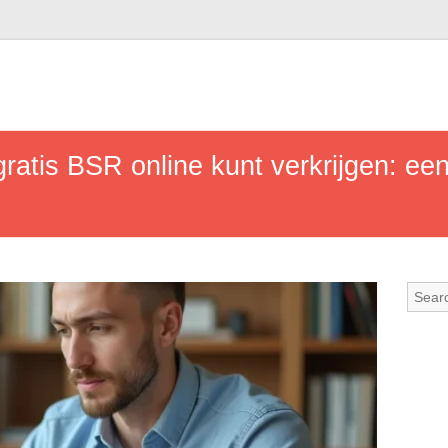
atis BSR online kunt verkrijgen: ee