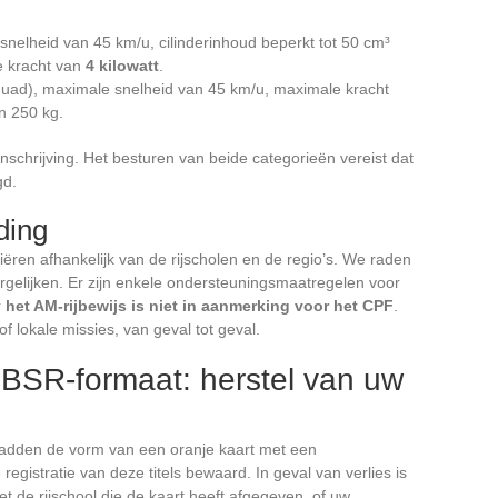
snelheid van 45 km/u, cilinderinhoud beperkt tot 50 cm³
e kracht van
4 kilowatt
.
quad), maximale snelheid van 45 km/u, maximale kracht
n 250 kg.
nschrijving. Het besturen van beide categorieën vereist dat
gd.
ding
iëren afhankelijk van de rijscholen en de regio’s. We raden
ergelijken. Er zijn enkele ondersteuningsmaatregelen voor
r
het AM-rijbewijs is niet in aanmerking voor het CPF
.
f lokale missies, van geval tot geval.
 BSR-formaat: herstel van uw
hadden de vorm van een oranje kaart met een
e registratie van deze titels bewaard. In geval van verlies is
 de rijschool die de kaart heeft afgegeven, of uw