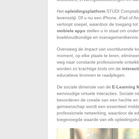
Het
opleidingsplatform
STUDI Comptalia
levensstijl. Of u nu een iPhone, iPad of A
verloopt soepel, waardoor de toegang tot
mobiele apps
stellen u in staat om ond
boekhoudkundige en managementkennis te
Overweeg de impact van voortdurende toeg
moment, op elke plaats te leren, eliminee
weg naar constante professionele ontwikk
worden zo krachtige tools om de
interac
educatieve bronnen te raadplegen.
De sociale dimensie van de
E-Learning 
eenvoudige virtuele interacties. Sociale n
bevorderen de creatie van een hechte en
gemeenschap wordt een essentieel middel
professionele netwerking, waardoor de edu
toegevoegde waarde van elk opleidingstraj