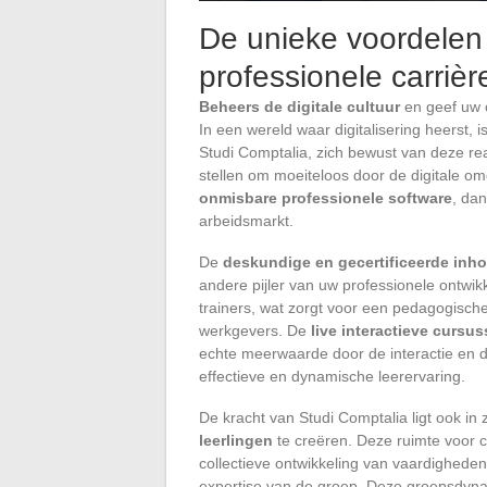
De unieke voordelen
professionele carrièr
Beheers de digitale cultuur
en geef uw c
In een wereld waar digitalisering heerst, 
Studi Comptalia, zich bewust van deze real
stellen om moeiteloos door de digitale o
onmisbare professionele software
, dan
arbeidsmarkt.
De
deskundige en gecertificeerde inh
andere pijler van uw professionele ontwik
trainers, wat zorgt voor een pedagogische
werkgevers. De
live interactieve cursu
echte meerwaarde door de interactie en d
effectieve en dynamische leerervaring.
De kracht van Studi Comptalia ligt ook i
leerlingen
te creëren. Deze ruimte voor 
collectieve ontwikkeling van vaardigheden,
expertise van de groep. Deze groepsdyna