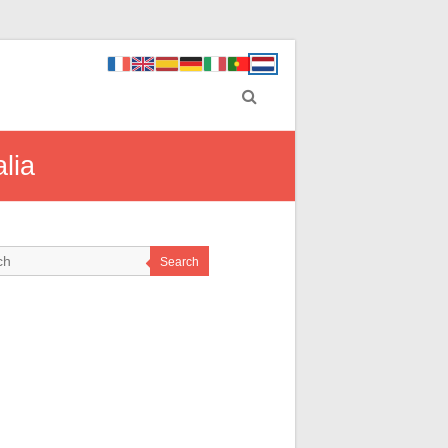
lia
Search