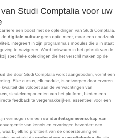
 van Studi Comptalia voor uw
e
arrière een boost met de opleidingen van Studi Comptalia.
is de
digitale cultuur
geen optie meer, maar een noodzaak.
iteit, integreert in zijn programma’s modules die u in staat
mgeving te navigeren. Word bekwaam in het gebruik van de
kzij specifieke opleidingen die het verschil maken op de
oud
die door Studi Comptalia wordt aangeboden, vormt een
keling. Elke cursus, elk module, is ontworpen door ervaren
 kwaliteit die voldoet aan de verwachtingen van
ssen
, sleutelcomponenten van het platform, bieden een
irecte feedback te vergemakkelijken, essentieel voor een
n zijn vermogen om een
solidariteitsgemeenschap van
convergentie van kennis en ervaringen bevordert een
 waarbij elk lid profiteert van de ondersteuning en
miek versterkt de
professionele vaardigheden
die zijn