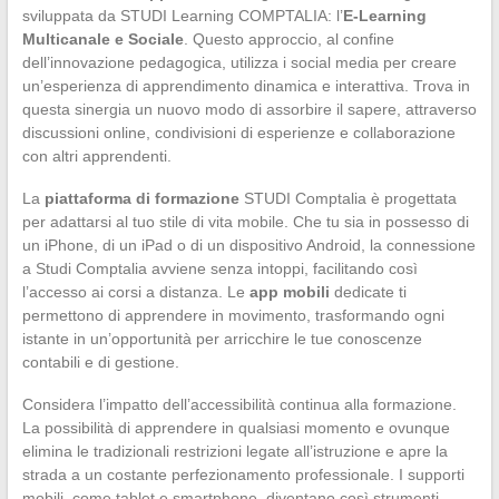
sviluppata da STUDI Learning COMPTALIA: l’
E-Learning
Multicanale e Sociale
. Questo approccio, al confine
dell’innovazione pedagogica, utilizza i social media per creare
un’esperienza di apprendimento dinamica e interattiva. Trova in
questa sinergia un nuovo modo di assorbire il sapere, attraverso
discussioni online, condivisioni di esperienze e collaborazione
con altri apprendenti.
La
piattaforma di formazione
STUDI Comptalia è progettata
per adattarsi al tuo stile di vita mobile. Che tu sia in possesso di
un iPhone, di un iPad o di un dispositivo Android, la connessione
a Studi Comptalia avviene senza intoppi, facilitando così
l’accesso ai corsi a distanza. Le
app mobili
dedicate ti
permettono di apprendere in movimento, trasformando ogni
istante in un’opportunità per arricchire le tue conoscenze
contabili e di gestione.
Considera l’impatto dell’accessibilità continua alla formazione.
La possibilità di apprendere in qualsiasi momento e ovunque
elimina le tradizionali restrizioni legate all’istruzione e apre la
strada a un costante perfezionamento professionale. I supporti
mobili, come tablet e smartphone, diventano così strumenti