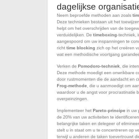
dagelijkse organisati
Neem beproefde methoden aan zoals
ti
Deze technieken bestaan uit het toewijzen
helpt om het overschrijden van de toegew
verduidelijken. De
timeboxing
-techniek, 
aangespoord om uw inspanningen te conce
richt
time blocking
zich op het creëren van
wat een methodische voortgang garandee
Verken de
Pomodoro-techniek
, die int
Deze methode moedigt een onwrikbare con
door rustmomenten die de aandacht en cr
Frog-methode
, die u aanmoedigt om aan
waardoor u de angst voor procrastinatie b
overpeinzingen.
Implementeer het
Pareto-principe
in uw 
de 20% van uw activiteiten te identificer
belangrijke taken en delegeer of eliminee
stelt u in staat om u te concentreren op 
terwijl u anderen de taken toevertrouwt 