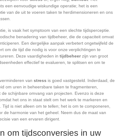
hts een eenvoudige wiskundige operatie; het is een
eptie van de uit te voeren taken te herdimensioneren en ons
assen.
ëntie, is vaak het symptoom van een slechte tijdsperceptie.
dische benadering van tijdbeheer, die de capaciteit omvat
anticiperen. Een dergelijke aanpak verbetert ongetwijfeld de
rt om de tijd die nodig is voor onze verplichtingen te
uctureren. Deze vaardigheden in
tijdbeheer
zijn van groot
dseenheden effectief te evalueren, te splitsen en om te
 verminderen van
stress
is goed vastgesteld. Inderdaad, de
heid om uren in beheersbare taken te fragmenteren,
t de schijnbare omvang van projecten. Evenzo is deze
 omdat het ons in staat stelt om het werk te markeren en
Tijd is niet alleen om te tellen; het is om te componeren,
 voor de harmonie van het geheel. Neem dus de maat van
cisie van een ervaren dirigent.
ën om tijdsconversies in uw