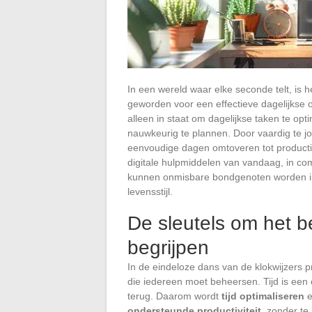
In een wereld waar elke seconde telt, is 
geworden voor een effectieve dagelijkse o
alleen in staat om dagelijkse taken te opt
nauwkeurig te plannen. Door vaardig te 
eenvoudige dagen omtoveren tot productiev
digitale hulpmiddelen van vandaag, in co
kunnen onmisbare bondgenoten worden in
levensstijl.
De sleutels om het b
begrijpen
In de eindeloze dans van de klokwijzers 
die iedereen moet beheersen. Tijd is een 
terug. Daarom wordt
tijd optimaliseren
e
ondersteunde productiviteit
, zonder te