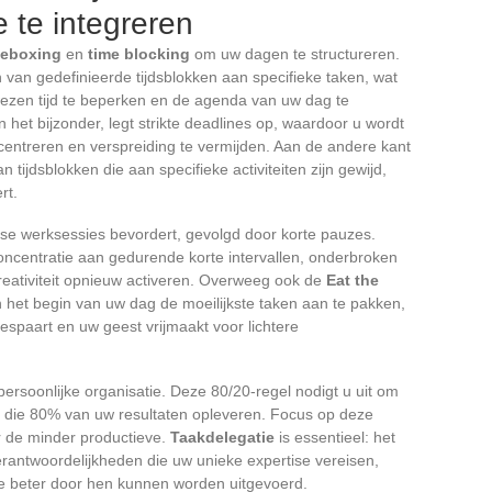
e te integreren
meboxing
en
time blocking
om uw dagen te structureren.
 van gedefinieerde tijdsblokken aan specifieke taken, wat
ezen tijd te beperken en de agenda van uw dag te
in het bijzonder, legt strikte deadlines op, waardoor u wordt
ntreren en verspreiding te vermijden. Aan de andere kant
 tijdsblokken die aan specifieke activiteiten zijn gewijd,
rt.
ense werksessies bevordert, gevolgd door korte pauzes.
centratie aan gedurende korte intervallen, onderbroken
eativiteit opnieuw activeren. Overweeg ook de
Eat the
 het begin van uw dag de moeilijkste taken aan te pakken,
espaart en uw geest vrijmaakt voor lichtere
persoonlijke organisatie. Deze 80/20-regel nodigt u uit om
en die 80% van uw resultaten opleveren. Focus op deze
r de minder productieve.
Taakdelegatie
is essentieel: het
verantwoordelijkheden die uw unieke expertise vereisen,
die beter door hen kunnen worden uitgevoerd.