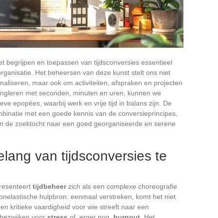
het begrijpen en toepassen van tijdsconversies essentieel
rganisatie. Het beheersen van deze kunst stelt ons niet
imaliseren, maar ook om activiteiten, afspraken en projecten
jongleren met seconden, minuten en uren, kunnen we
e epopées, waarbij werk en vrije tijd in balans zijn. De
mbinatie met een goede kennis van de conversieprincipes,
 de zoektocht naar een goed georganiseerde en serene
elang van tijdsconversies te
presenteert
tijdbeheer
zich als een complexe choreografie
onelastische hulpbron: eenmaal verstreken, komt het niet
en kritieke vaardigheid voor wie streeft naar een
 bezwijken voor
stress
of, erger nog,
burnout
. Het