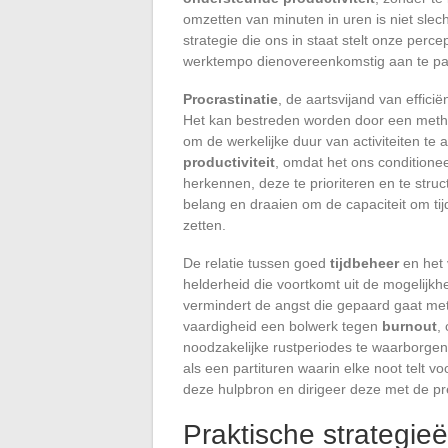
omzetten van minuten in uren is niet slec
strategie die ons in staat stelt onze perc
werktempo dienovereenkomstig aan te p
Procrastinatie
, de aartsvijand van effici
Het kan bestreden worden door een metho
om de werkelijke duur van activiteiten te 
productiviteit
, omdat het ons conditionee
herkennen, deze te prioriteren en te str
belang en draaien om de capaciteit om tij
zetten.
De relatie tussen goed
tijdbeheer
en het
helderheid die voortkomt uit de mogelijk
vermindert de angst die gepaard gaat me
vaardigheid een bolwerk tegen
burnout
,
noodzakelijke rustperiodes te waarborgen. 
als een partituren waarin elke noot telt
deze hulpbron en dirigeer deze met de pre
Praktische strategie