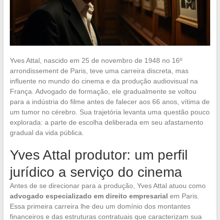
Yves Attal, nascido em 25 de novembro de 1948 no 16º
arrondissement de Paris, teve uma carreira discreta, mas
influente no mundo do cinema e da produção audiovisual na
França. Advogado de formação, ele gradualmente se voltou
para a indústria do filme antes de falecer aos 66 anos, vítima de
um tumor no cérebro. Sua trajetória levanta uma questão pouco
explorada: a parte de escolha deliberada em seu afastamento
gradual da vida pública.
Yves Attal produtor: um perfil
jurídico a serviço do cinema
Antes de se direcionar para a produção, Yves Attal atuou como
advogado especializado em direito empresarial
em Paris.
Essa primeira carreira lhe deu um domínio dos montantes
financeiros e das estruturas contratuais que caracterizam sua