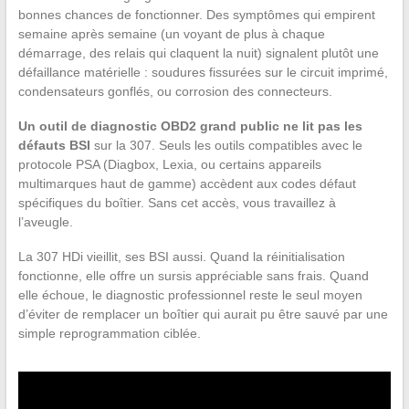
bonnes chances de fonctionner. Des symptômes qui empirent
semaine après semaine (un voyant de plus à chaque
démarrage, des relais qui claquent la nuit) signalent plutôt une
défaillance matérielle : soudures fissurées sur le circuit imprimé,
condensateurs gonflés, ou corrosion des connecteurs.
Un outil de diagnostic OBD2 grand public ne lit pas les
défauts BSI
sur la 307. Seuls les outils compatibles avec le
protocole PSA (Diagbox, Lexia, ou certains appareils
multimarques haut de gamme) accèdent aux codes défaut
spécifiques du boîtier. Sans cet accès, vous travaillez à
l’aveugle.
La 307 HDi vieillit, ses BSI aussi. Quand la réinitialisation
fonctionne, elle offre un sursis appréciable sans frais. Quand
elle échoue, le diagnostic professionnel reste le seul moyen
d’éviter de remplacer un boîtier qui aurait pu être sauvé par une
simple reprogrammation ciblée.