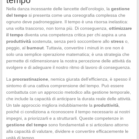
tempo
Nella danza incessante delle lancette dell’orologio, la
gestione
del tempo
si presenta come una coreografia complessa che
ognuno deve padroneggiare. Il tempo è una risorsa inelastica:
una volta trascorso, non torna più. Di conseguenza,
ottimizzare
il tempo
diventa una competenza critica per chi aspira a una
produttività
sostenuta, senza però soccombere allo
stress
o,
peggio, al
burnout
. Tuttavia, convertire i minuti in ore non è
solo una semplice operazione matematica; è una strategia che
permette di ridimensionare la nostra percezione delle attività da
svolgere e di adeguare il nostro ritmo di lavoro di conseguenza.
La
procrastinazione
, nemica giurata dell’efficienza, è spesso il
sintomo di una cattiva comprensione del tempo. Può essere
combattuta con un approccio metodico alla gestione temporale,
che include la capacità di anticipare la durata reale delle attività.
Un tale approccio migliora indubbiamente la
produttività
,
poiché ci condiziona a riconoscere il tempo necessario ai nostri
impegni, a priorizzarli e a strutturarli. Queste competenze in
gestione del tempo
sono fondamentali e si articolano attorno
alla capacità di valutare, dividere e convertire efficacemente le
unità di tempo.