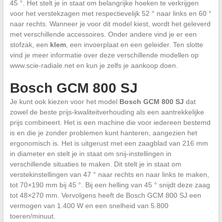
45 °. Het stelt je in staat om belangrijke hoeken te verkrijgen
voor het verstekzagen met respectievelijk 52 ° naar links en 60 °
naar rechts. Wanneer je voor dit model kiest, wordt het geleverd
met verschillende accessoires. Onder andere vind je er een
stofzak, een
klem
, een invoerplaat en een geleider. Ten slotte
vind je meer informatie over deze verschillende modellen op
www.scie-radiale.net en kun je zelfs je aankoop doen.
Bosch GCM 800 SJ
Je kunt ook kiezen voor het model
Bosch GCM 800 SJ
dat
zowel de beste prijs-kwaliteitverhouding als een aantrekkelijke
prijs combineert. Het is een machine die voor iedereen bestemd
is en die je zonder problemen kunt hanteren, aangezien het
ergonomisch is. Het is uitgerust met een zaagblad van 216 mm
in diameter en stelt je in staat om snij-instellingen in
verschillende situaties te maken. Dit stelt je in staat om
verstekinstellingen van 47 ° naar rechts en naar links te maken,
tot 70×190 mm bij 45 °. Bij een helling van 45 ° snijdt deze zaag
tot 48×270 mm. Vervolgens heeft de Bosch GCM 800 SJ een
vermogen van 1.400 W en een snelheid van 5.800
toeren/minuut.