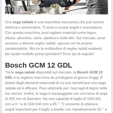
Una
sega radiale
è una macchina meccanica che può essere
elettrica o pneumatica. Ti aiuta a creare angoli o scanalature.
Con questa macchina, puoi tagliare materiali come legno,
ottone, alluminio, rame, plastica e molti altri. Sul mercato, avrai
accesso a diverse seghe radiali, ognuna con le proprie
caratteristiche. Ma tra la moltitudine di seghe radiali esistenti,
per quale modello potrai spendere? Ecco qui di seguito!
Bosch GCM 12 GDL
Tra le
sega radiali
disponibili sul mercato, la
Bosch GCM 12
GDL
è la migliore macchina da privilegiare al giorno d’oggi. È
dotata degli elementi essenziali di cui può beneficiare una sega
radiale ed è efficace. Puoi utilizzarla per i tuoi tagli di legno nelle
tue stanze. Inoltre, la sega è equipaggiata con una lama di sega
di 305 mm di diametro. Ha una capacità di taglio di 104×341
mm a 0 ° e di 104×240 mm a 45 °. Ti consente di ottenere
angoli importanti per il taglio a bisello con rispettivamente 52 ° a