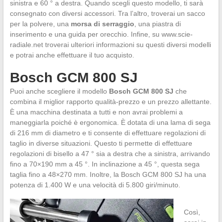
sinistra e 60 ° a destra. Quando scegli questo modello, ti sarà
consegnato con diversi accessori. Tra l’altro, troverai un sacco
per la polvere, una
morsa di serraggio
, una piastra di
inserimento e una guida per orecchio. Infine, su www.scie-
radiale.net troverai ulteriori informazioni su questi diversi modelli
e potrai anche effettuare il tuo acquisto.
Bosch GCM 800 SJ
Puoi anche scegliere il modello
Bosch GCM 800 SJ
che
combina il miglior rapporto qualità-prezzo e un prezzo allettante.
È una macchina destinata a tutti e non avrai problemi a
maneggiarla poiché è ergonomica. È dotata di una lama di sega
di 216 mm di diametro e ti consente di effettuare regolazioni di
taglio in diverse situazioni. Questo ti permette di effettuare
regolazioni di bisello a 47 ° sia a destra che a sinistra, arrivando
fino a 70×190 mm a 45 °. In inclinazione a 45 °, questa sega
taglia fino a 48×270 mm. Inoltre, la Bosch GCM 800 SJ ha una
potenza di 1.400 W e una velocità di 5.800 giri/minuto.
Così,