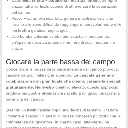
Caramella striata + caramella incartata
: elimina tre righe
orizzontali e verticali, capace di attraversare le separazioni
del campo.
Pesce + caramella incartata: genera missili esplosivi che
mirano alle zone difficili da raggiungere, particolarmente utile
nei livelli a gelatina negli angoli.
Due bombe colorate combinate: svuota l’intero campo,
un’opzione decisiva quando il numero di colpi rimanenti è
critico.
Giocare la parte bassa del campo
Concentrare le mosse nella parte inferiore del campo provoca
cascate naturali nelle righe superiori.
Le cascate generano
combinazioni non pianificate che creano caramelle speciali
gratuitamente.
Nei livelli a obiettivo elevato, questo approccio
produce più punti e eliminazioni rispetto a un gioco mirato nella
parte alta del campo.
Quando un livello resiste dopo una decina di tentativi, il fattore
limitante è spesso il numero di mosse concesso piuttosto che la
competenza del giocatore. In questo caso, attendere una