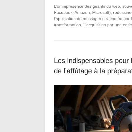
L’omniprésence des géants du web, souv
Facebook, Amazon, Microsoft), redessin
l’application de messagerie rachetée par
transformation. L’acquisition par une en
Les indispensables pour l
de l’affûtage à la prépar