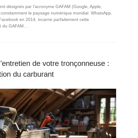
ent désignés par l’acronyme GAFAM (Google, Apple,
e constamment le paysage numérique mondial. WhatsApp,
 Facebook en 2014, incarne parfaitement cette
tité du GAFAM…
’entretien de votre tronçonneuse :
ation du carburant