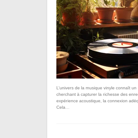
L’univers de la musique vinyle connaît u
cherchant à capturer la richesse des enre
expérience acoustique, la connexion adéq
Cela…